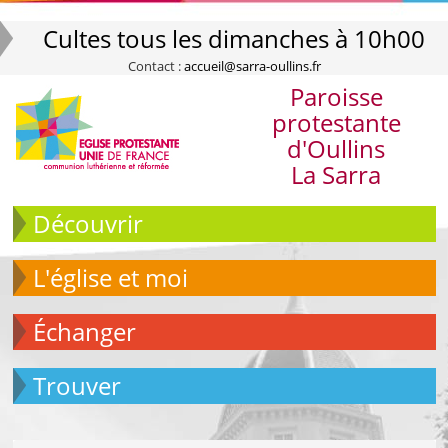
Cultes tous les dimanches à 10h00
Contact :
accueil@sarra-oullins.fr
Paroisse
protestante
d'Oullins
La Sarra
Découvrir
L'église et moi
échanger
Trouver