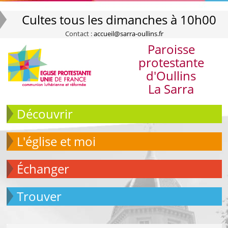
Cultes tous les dimanches à 10h00
Contact :
accueil@sarra-oullins.fr
Paroisse
protestante
d'Oullins
La Sarra
Découvrir
L'église et moi
échanger
Trouver