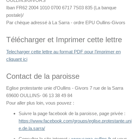
OULLINS/GIVORS
Iban FR62 2004 1010 0700 6717 7S03 835 (La banque
postale)/
Par chèque adressé à La Sarra - ordre EPU Oullins-Givors
Télécharger et Imprimer cette lettre
Telecharger cette lettre au format PDF pour l’imprimer en
cliquant ici
Contact de la paroisse
Eglise protestante unie d’Oullins - Givors 7 rue de la Sarra
69600 OULLINS- 06 13 38 49 84
Pour aller plus loin, vous pouvez :
Suivre la page facebook de la paroisse, page privée :
https://www.facebook.com/groups/eglise.protestante.uni
e.de.la.sarra/
Consulter le site internet :
www.sarra-oullins.fr
et vous