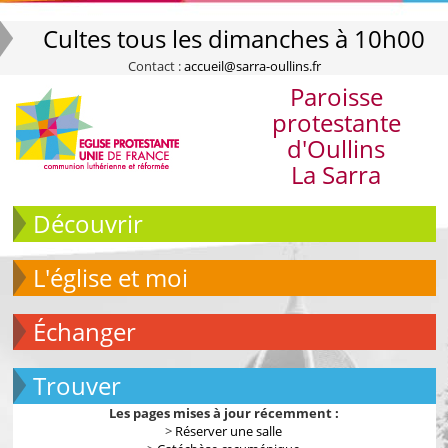
Cultes tous les dimanches à 10h00
Contact :
accueil@sarra-oullins.fr
Paroisse
protestante
d'Oullins
La Sarra
Découvrir
L'église et moi
échanger
Trouver
Les pages mises à jour récemment :
>
Réserver une salle