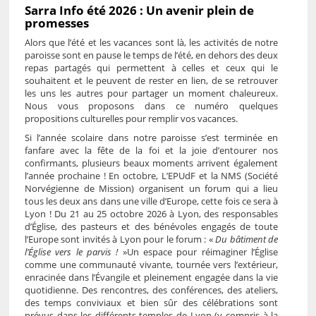
Sarra Info été 2026 : Un avenir plein de
promesses
Alors que l’été et les vacances sont là, les activités de notre
paroisse sont en pause le temps de l’été, en dehors des deux
repas partagés qui permettent à celles et ceux qui le
souhaitent et le peuvent de rester en lien, de se retrouver
les uns les autres pour partager un moment chaleureux.
Nous vous proposons dans ce numéro quelques
propositions culturelles pour remplir vos vacances.
Si l’année scolaire dans notre paroisse s’est terminée en
fanfare avec la fête de la foi et la joie d’entourer nos
confirmants, plusieurs beaux moments arrivent également
l’année prochaine ! En octobre, L’EPUdF et la NMS (Société
Norvégienne de Mission) organisent un forum qui a lieu
tous les deux ans dans une ville d’Europe, cette fois ce sera à
Lyon ! Du 21 au 25 octobre 2026 à Lyon, des responsables
d’Église, des pasteurs et des bénévoles engagés de toute
l’Europe sont invités à Lyon pour le forum : «
Du bâtiment de
l’Église vers le parvis !
»Un espace pour réimaginer l’Église
comme une communauté vivante, tournée vers l’extérieur,
enracinée dans l’Évangile et pleinement engagée dans la vie
quotidienne. Des rencontres, des conférences, des ateliers,
des temps conviviaux et bien sûr des célébrations sont
prévus dans les différents temples de Lyon (y compris à la