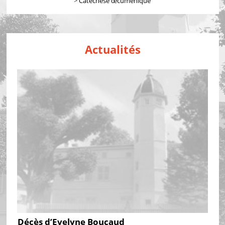
>
Catéchèse œcuménique
Actualités
Décès d’Evelyne Boucaud