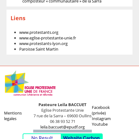
composteur « communautaire » de la Sarra
Liens
www.protestants.org
www.eglise-protestante-unie.fr
www.protestants-lyon.org
Paroisse Saint Martin
Pasteure Leila BACCUET
Facebook
Eglise Protestante Unie
Mentions
(privée)
7 rue de la Sarra – 69600 Oullins
legales
Instagram
06 38 93 52 71
Youtube
leila.baccuet@epudf.org
No Result
Website Carbon