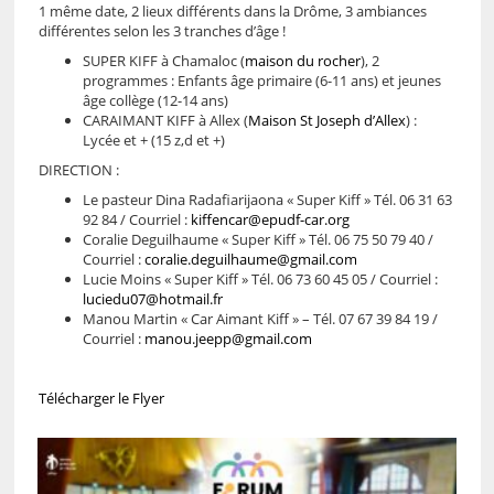
1 même date, 2 lieux différents dans la Drôme, 3 ambiances
différentes selon les 3 tranches d’âge !
SUPER KIFF à Chamaloc (
maison du rocher
), 2
programmes : Enfants âge primaire (6-11 ans) et jeunes
âge collège (12-14 ans)
CARAIMANT KIFF à Allex (
Maison St Joseph d’Allex
) :
Lycée et + (15 z,d et +)
DIRECTION :
Le pasteur Dina Radafiarijaona « Super Kiff » Tél. 06 31 63
92 84 / Courriel :
kiffencar@epudf-car.org
Coralie Deguilhaume « Super Kiff » Tél. 06 75 50 79 40 /
Courriel :
coralie.deguilhaume@gmail.com
Lucie Moins « Super Kiff » Tél. 06 73 60 45 05 / Courriel :
luciedu07@hotmail.fr
Manou Martin « Car Aimant Kiff » – Tél. 07 67 39 84 19 /
Courriel :
manou.jeepp@gmail.com
Télécharger le Flyer