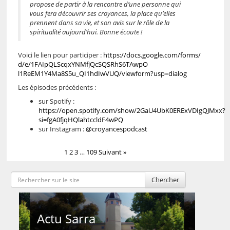
propose de partir à la rencontre d’une personne qui
vous fera découvrir ses croyances, la place qu’elles
prennent dans sa vie, et son avis sur le rôle de la
spiritualité aujourd’hui. Bonne écoute !
Voici le lien pour participer :
https://docs.google.com/forms/
d/e/
1FAIpQLScqxYNMfjQcSQSRhS6TAwpO
l1ReEM1Y4Ma8S5u_QI1hdIwVUQ/
viewform?usp=dialog
Les épisodes précédents :
sur Spotify :
https://open.spotify.com/show/2GaU4UbK0ERExVDIgQJMxx?
si=fgA0fjqHQlahtccldF4wPQ
sur Instagram :
@croyancespodcast
1
2
3
…
109
Suivant »
Chercher
Actu Sarra