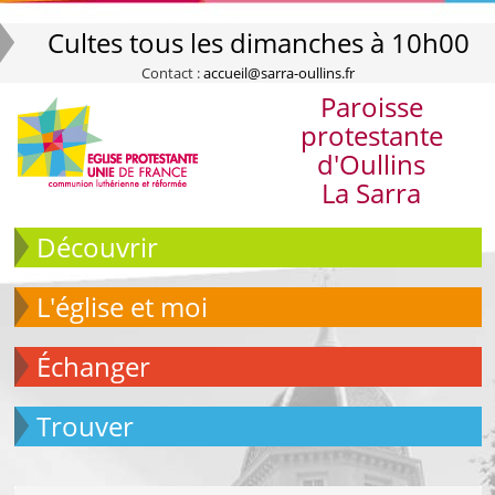
Cultes tous les dimanches à 10h00
Contact :
accueil@sarra-oullins.fr
Paroisse
protestante
d'Oullins
La Sarra
Découvrir
L'église et moi
échanger
Trouver