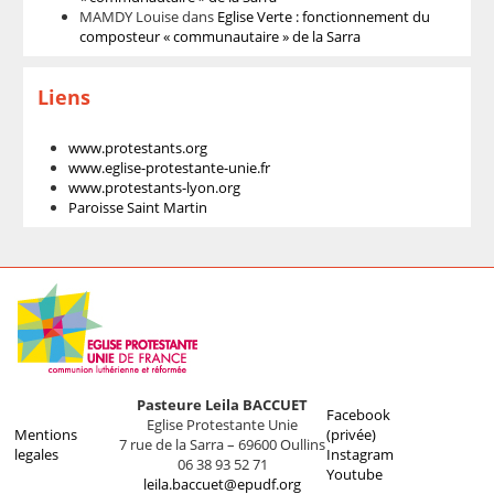
MAMDY Louise
dans
Eglise Verte : fonctionnement du
composteur « communautaire » de la Sarra
Liens
www.protestants.org
www.eglise-protestante-unie.fr
www.protestants-lyon.org
Paroisse Saint Martin
Pasteure Leila BACCUET
Facebook
Eglise Protestante Unie
Mentions
(privée)
7 rue de la Sarra – 69600 Oullins
legales
Instagram
06 38 93 52 71
Youtube
leila.baccuet@epudf.org