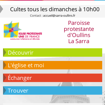
Cultes tous les dimanches à 10h00
Contact :
accueil@sarra-oullins.fr
Paroisse
protestante
d'Oullins
La Sarra
Découvrir
L'église et moi
échanger
Trouver