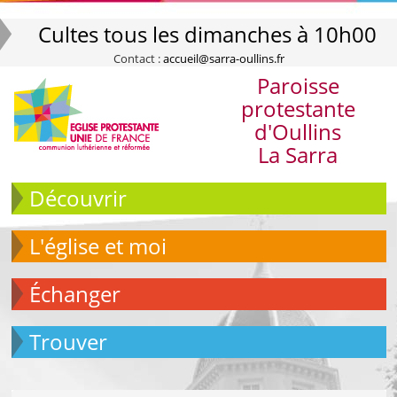
Cultes tous les dimanches à 10h00
Contact :
accueil@sarra-oullins.fr
Paroisse
protestante
d'Oullins
La Sarra
Découvrir
L'église et moi
échanger
Trouver