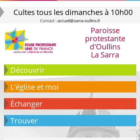
Cultes tous les dimanches à 10h00
Contact :
accueil@sarra-oullins.fr
Paroisse
protestante
d'Oullins
La Sarra
Découvrir
L'église et moi
échanger
Trouver