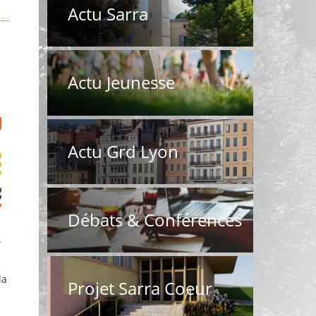
Actu Sarra
Actu Jeunesse
Actu Grd Lyon
Débats & Conférences
.
la
Projet Sarra Coeur