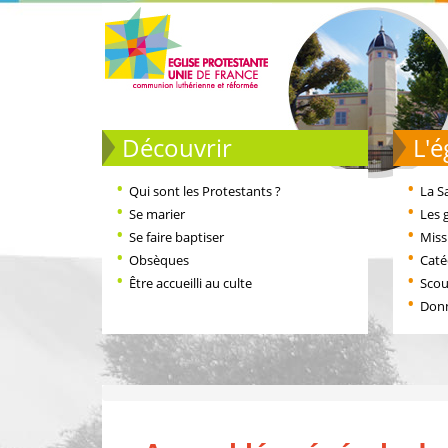
Découvrir
L
Qui sont les Protestants ?
La S
Se marier
Les 
Se faire baptiser
Miss
Obsèques
Cat
Être accueilli au culte
Scou
Don