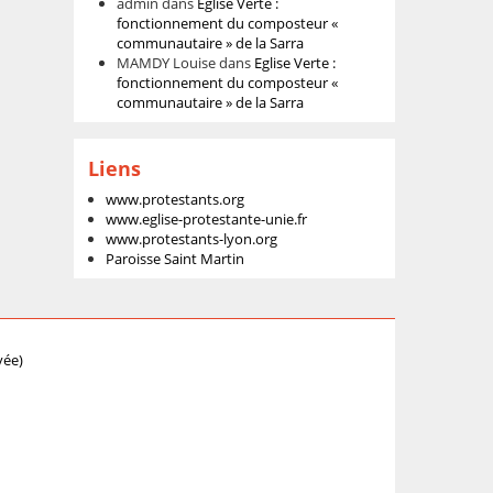
admin
dans
Eglise Verte :
fonctionnement du composteur «
communautaire » de la Sarra
MAMDY Louise
dans
Eglise Verte :
fonctionnement du composteur «
communautaire » de la Sarra
Liens
www.protestants.org
www.eglise-protestante-unie.fr
www.protestants-lyon.org
Paroisse Saint Martin
vée)