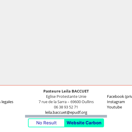
Pasteure Leila BACCUET
Eglise Protestante Unie
Facebook (pri
 legales
7 rue de la Sarra – 69600 Oullins
Instagram
06 38 93 52 71
Youtube
leila.baccuet@epudf.org
No Result
Website Carbon