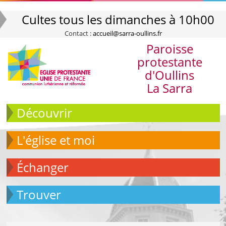
Cultes tous les dimanches à 10h00
Contact :
accueil@sarra-oullins.fr
Paroisse
protestante
d'Oullins
La Sarra
Découvrir
L'église et moi
échanger
Trouver