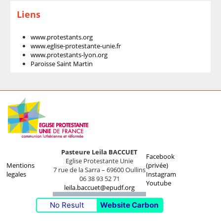
Liens
www.protestants.org
www.eglise-protestante-unie.fr
www.protestants-lyon.org
Paroisse Saint Martin
Pasteure Leila BACCUET
Facebook
Eglise Protestante Unie
Mentions
(privée)
7 rue de la Sarra – 69600 Oullins
legales
Instagram
06 38 93 52 71
Youtube
leila.baccuet@epudf.org
No Result
Website Carbon