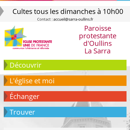
Cultes tous les dimanches à 10h00
Contact :
accueil@sarra-oullins.fr
Paroisse
protestante
d'Oullins
La Sarra
Découvrir
L'église et moi
échanger
Trouver