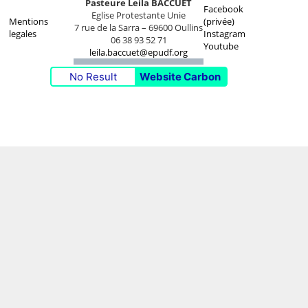
Pasteure Leila BACCUET
Facebook
Eglise Protestante Unie
Mentions
(privée)
7 rue de la Sarra – 69600 Oullins
legales
Instagram
06 38 93 52 71
Youtube
leila.baccuet@epudf.org
No Result
Website Carbon