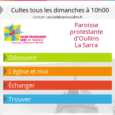
Cultes tous les dimanches à 10h00
Contact :
accueil@sarra-oullins.fr
Paroisse
protestante
d'Oullins
La Sarra
Découvrir
L'église et moi
échanger
Trouver