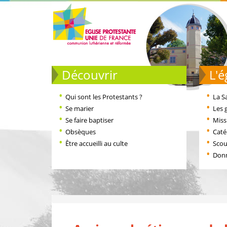
Découvrir
L
Qui sont les Protestants ?
La S
Se marier
Les 
Se faire baptiser
Miss
Obsèques
Cat
Être accueilli au culte
Scou
Don