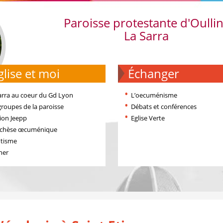
Paroisse protestante d'Oulli
La Sarra
'église et moi
échanger
arra au coeur du Gd Lyon
L’oecuménisme
groupes de la paroisse
Débats et conférences
ion Jeepp
Eglise Verte
échèse œcuménique
tisme
ner