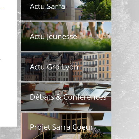
Actu Sarra
Actu Jeunesse
t
Actu Grd Lyon
Débats & Conférences
Projet Sarra Coeur