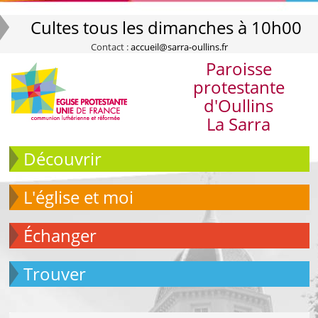
Cultes tous les dimanches à 10h00
Contact :
accueil@sarra-oullins.fr
Paroisse
protestante
d'Oullins
La Sarra
Découvrir
L'église et moi
échanger
Trouver