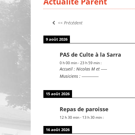
Actualité Parent
9 août 2026
PAS de Culte à la Sarra
0 h 00 min
-
23 h 59 min
:
Accueil : Nicolas M et -----
Musiciens : --------------
15 août 2026
Repas de paroisse
12 h 30 min
-
13 h 30 min
:
16 août 2026