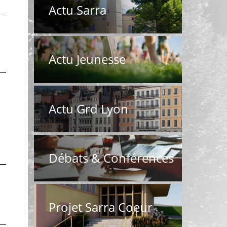
Actu Sarra
Actu Jeunesse
Actu Grd Lyon
Débats & Conférences
Projet Sarra Coeur