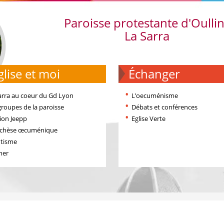
Paroisse protestante d'Oulli
La Sarra
'église et moi
échanger
arra au coeur du Gd Lyon
L’oecuménisme
groupes de la paroisse
Débats et conférences
ion Jeepp
Eglise Verte
échèse œcuménique
tisme
ner