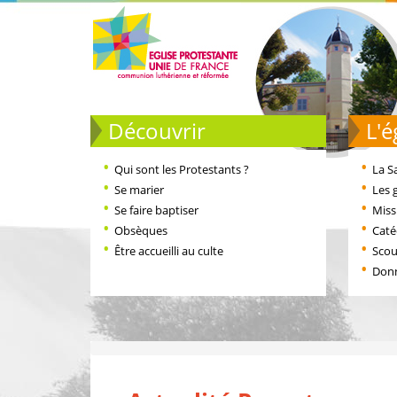
Découvrir
L
Qui sont les Protestants ?
La S
Se marier
Les 
Se faire baptiser
Miss
Obsèques
Cat
Être accueilli au culte
Scou
Don