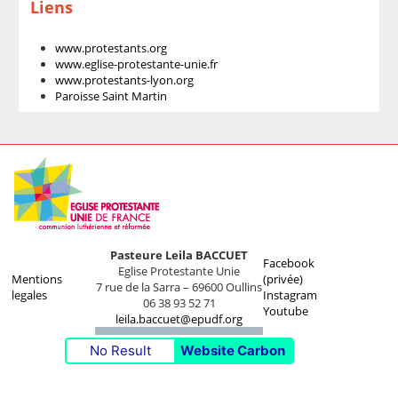
Liens
www.protestants.org
www.eglise-protestante-unie.fr
www.protestants-lyon.org
Paroisse Saint Martin
Pasteure Leila BACCUET
Facebook
Eglise Protestante Unie
Mentions
(privée)
7 rue de la Sarra – 69600 Oullins
legales
Instagram
06 38 93 52 71
Youtube
leila.baccuet@epudf.org
No Result
Website Carbon