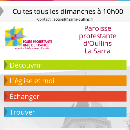
Cultes tous les dimanches à 10h00
Contact :
accueil@sarra-oullins.fr
Paroisse
protestante
d'Oullins
La Sarra
Découvrir
L'église et moi
échanger
Trouver