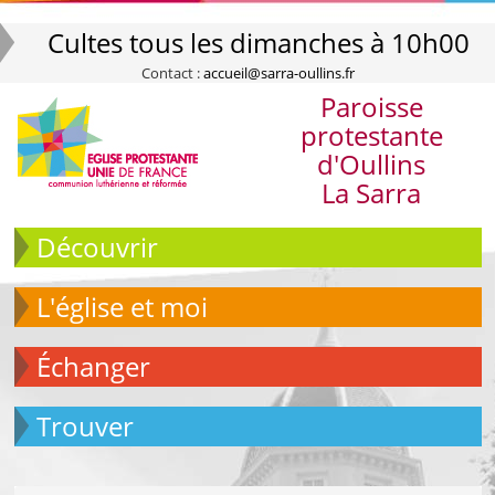
Cultes tous les dimanches à 10h00
Contact :
accueil@sarra-oullins.fr
Paroisse
protestante
d'Oullins
La Sarra
Découvrir
L'église et moi
échanger
Trouver