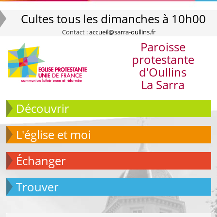
Cultes tous les dimanches à 10h00
Contact :
accueil@sarra-oullins.fr
Paroisse
protestante
d'Oullins
La Sarra
Découvrir
L'église et moi
échanger
Trouver