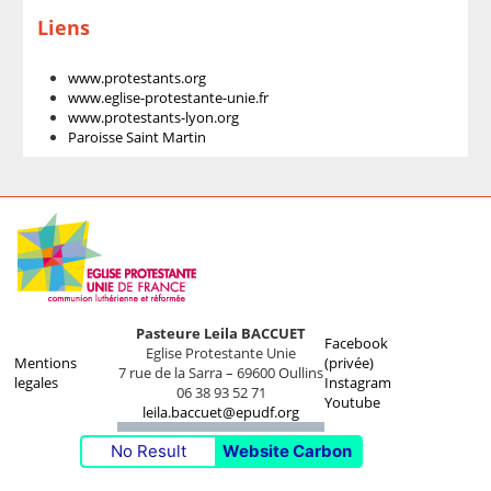
Liens
www.protestants.org
www.eglise-protestante-unie.fr
www.protestants-lyon.org
Paroisse Saint Martin
Pasteure Leila BACCUET
Facebook
Eglise Protestante Unie
Mentions
(privée)
7 rue de la Sarra – 69600 Oullins
legales
Instagram
06 38 93 52 71
Youtube
leila.baccuet@epudf.org
No Result
Website Carbon