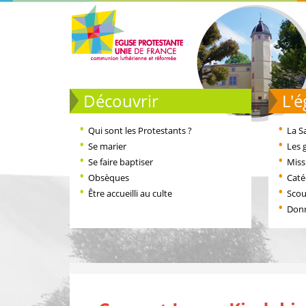
Découvrir
L
Qui sont les Protestants ?
La S
Se marier
Les 
Se faire baptiser
Miss
Obsèques
Cat
Être accueilli au culte
Scou
Don