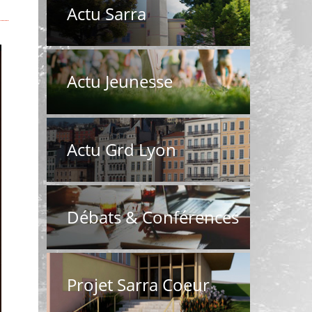
Actu Sarra
Actu Jeunesse
Actu Grd Lyon
Débats & Conférences
Projet Sarra Coeur