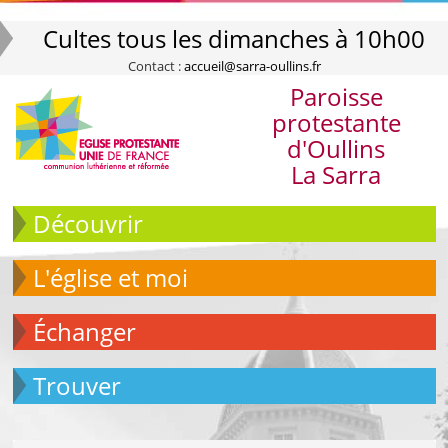
Cultes tous les dimanches à 10h00
Contact :
accueil@sarra-oullins.fr
Paroisse
protestante
d'Oullins
La Sarra
Découvrir
L'église et moi
échanger
Trouver