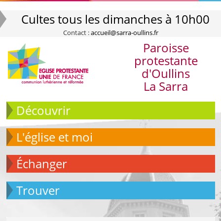
Cultes tous les dimanches à 10h00
Contact :
accueil@sarra-oullins.fr
Paroisse
protestante
d'Oullins
La Sarra
Découvrir
L'église et moi
échanger
Trouver