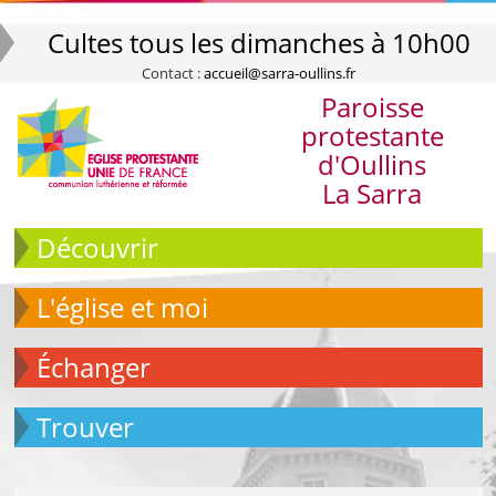
Cultes tous les dimanches à 10h00
Contact :
accueil@sarra-oullins.fr
Paroisse
protestante
d'Oullins
La Sarra
Découvrir
L'église et moi
échanger
Trouver