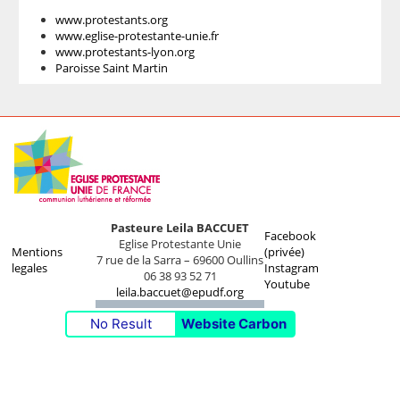
www.protestants.org
www.eglise-protestante-unie.fr
www.protestants-lyon.org
Paroisse Saint Martin
Pasteure Leila BACCUET
Facebook
Eglise Protestante Unie
Mentions
(privée)
7 rue de la Sarra – 69600 Oullins
legales
Instagram
06 38 93 52 71
Youtube
leila.baccuet@epudf.org
No Result
Website Carbon