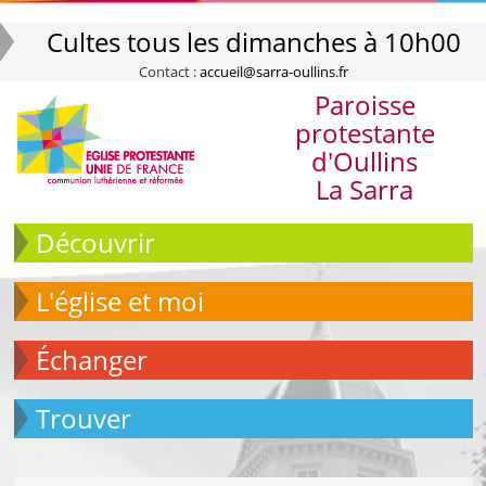
Cultes tous les dimanches à 10h00
Contact :
accueil@sarra-oullins.fr
Paroisse
protestante
d'Oullins
La Sarra
Découvrir
L'église et moi
échanger
Trouver