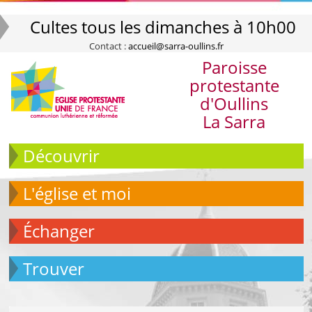
Cultes tous les dimanches à 10h00
Contact :
accueil@sarra-oullins.fr
Paroisse
protestante
d'Oullins
La Sarra
Découvrir
L'église et moi
échanger
Trouver