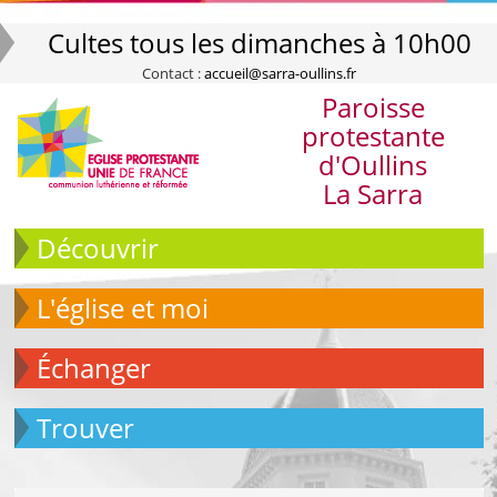
Cultes tous les dimanches à 10h00
Contact :
accueil@sarra-oullins.fr
Paroisse
protestante
d'Oullins
La Sarra
Découvrir
L'église et moi
échanger
Trouver