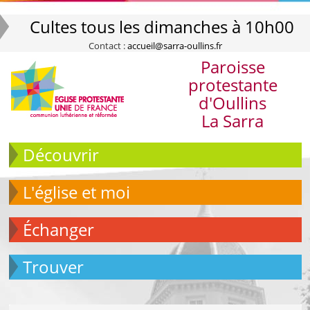
Cultes tous les dimanches à 10h00
Contact :
accueil@sarra-oullins.fr
Paroisse
protestante
d'Oullins
La Sarra
Découvrir
L'église et moi
échanger
Trouver