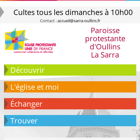
Cultes tous les dimanches à 10h00
Contact :
accueil@sarra-oullins.fr
Paroisse
protestante
d'Oullins
La Sarra
Découvrir
L'église et moi
échanger
Trouver