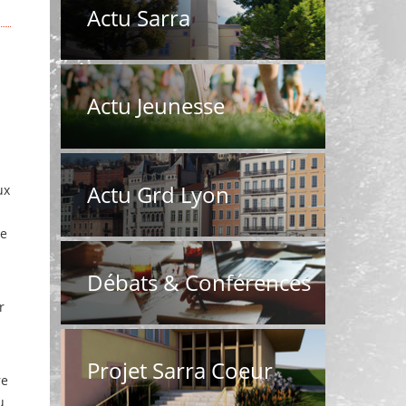
Actu Sarra
Actu Jeunesse
e
Actu Grd Lyon
ux
he
Débats & Conférences
r
Projet Sarra Coeur
re
u