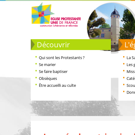
Découvrir
L
Qui sont les Protestants ?
La S
Se marier
Les 
Se faire baptiser
Miss
Obsèques
Cat
Être accueilli au culte
Scou
Don