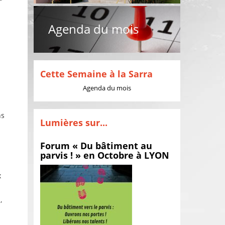
Agenda du mois
Cette Semaine à la Sarra
Agenda du mois
ns
Lumières sur...
Forum « Du bâtiment au
parvis ! » en Octobre à LYON
à
x
,