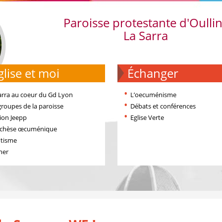
Paroisse protestante d'Oulli
La Sarra
'église et moi
échanger
arra au coeur du Gd Lyon
L’oecuménisme
groupes de la paroisse
Débats et conférences
ion Jeepp
Eglise Verte
échèse œcuménique
tisme
ner