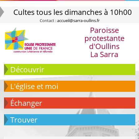
Cultes tous les dimanches à 10h00
Contact :
accueil@sarra-oullins.fr
Paroisse
protestante
d'Oullins
La Sarra
Découvrir
L'église et moi
échanger
Trouver