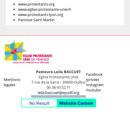
www.protestants.org
www.eglise-protestante-unie.fr
www.protestants-lyon.org
Paroisse Saint Martin
Pasteure Leila BACCUET
Facebook
Eglise Protestante Unie
Mentions
(privée)
7 rue de la Sarra – 69600 Oullins
legales
Instagram
06 38 93 52 71
Youtube
leila.baccuet@epudf.org
No Result
Website Carbon