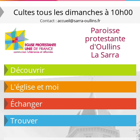
Cultes tous les dimanches à 10h00
Contact :
accueil@sarra-oullins.fr
Paroisse
protestante
d'Oullins
La Sarra
Découvrir
L'église et moi
échanger
Trouver