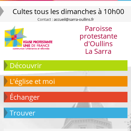
Cultes tous les dimanches à 10h00
Contact :
accueil@sarra-oullins.fr
Paroisse
protestante
d'Oullins
La Sarra
Découvrir
L'église et moi
échanger
Trouver