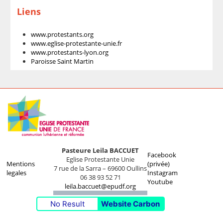
Liens
www.protestants.org
www.eglise-protestante-unie.fr
www.protestants-lyon.org
Paroisse Saint Martin
Pasteure Leila BACCUET
Facebook
Eglise Protestante Unie
Mentions
(privée)
7 rue de la Sarra – 69600 Oullins
legales
Instagram
06 38 93 52 71
Youtube
leila.baccuet@epudf.org
No Result
Website Carbon