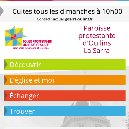
Cultes tous les dimanches à 10h00
Contact :
accueil@sarra-oullins.fr
Paroisse
protestante
d'Oullins
La Sarra
Découvrir
L'église et moi
échanger
Trouver