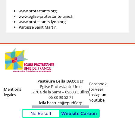
www.protestants.org
www.eglise-protestante-unie.fr
www.protestants-lyon.org
Paroisse Saint Martin
Pasteure Leila BACCUET
Facebook
Eglise Protestante Unie
Mentions
(privée)
7 rue de la Sarra – 69600 Oullins
legales
Instagram
06 38 93 52 71
Youtube
leila.baccuet@epudf.org
No Result
Website Carbon