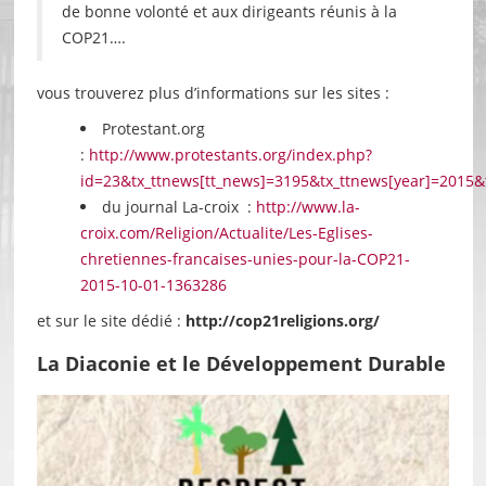
de bonne volonté et aux dirigeants réunis à la
COP21….
vous trouverez plus d’informations sur les sites :
Protestant.org
:
http://www.protestants.org/index.php?
id=23&tx_ttnews[tt_news]=3195&tx_ttnews[year]=201
du journal La-croix :
http://www.la-
croix.com/Religion/Actualite/Les-Eglises-
chretiennes-francaises-unies-pour-la-COP21-
2015-10-01-1363286
et sur le site dédié :
http://cop21religions.org/
La Diaconie et le Développement Durable