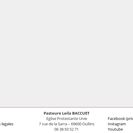
Pasteure Leila BACCUET
Eglise Protestante Unie
Facebook (pri
 legales
7 rue de la Sarra – 69600 Oullins
Instagram
06 38 93 52 71
Youtube