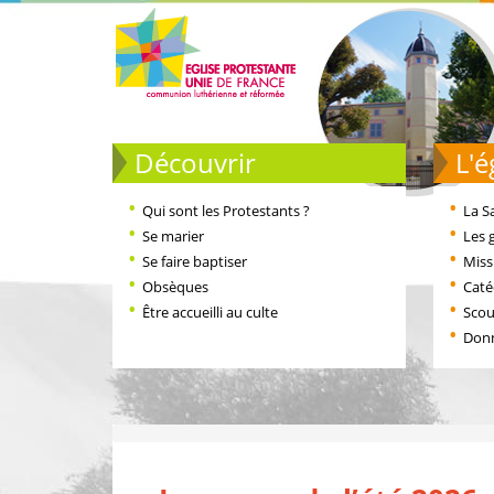
Découvrir
L
Qui sont les Protestants ?
La S
Se marier
Les 
Se faire baptiser
Miss
Obsèques
Cat
Être accueilli au culte
Scou
Don