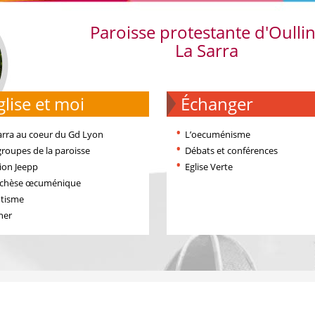
Paroisse protestante d'Oulli
La Sarra
'église et moi
échanger
arra au coeur du Gd Lyon
L’oecuménisme
groupes de la paroisse
Débats et conférences
ion Jeepp
Eglise Verte
échèse œcuménique
tisme
ner