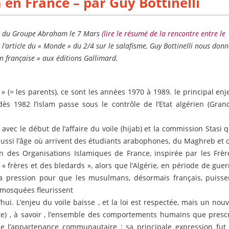
m en France – par Guy Bottinelli
et du Groupe Abraham le 7 Mars (
lire le résumé de la rencontre entre le
 à l’article du « Monde » du 2/4 sur le salafisme, Guy Bottinelli nous don
on française » aux éditions Gallimard.
» (= les parents), ce sont les années 1970 à 1989. le principal enj
dès 1982 l’islam passe sous le contrôle de l’Etat algérien (Gran
vec le début de l’affaire du voile (hijab) et la commission Stasi q
st aussi l’âge où arrivent des étudiants arabophones, du Maghreb et 
ion des Organisations Islamiques de France, inspirée par les Frèr
« frères et des bledards », alors que l’Algérie, en période de guer
et la pression pour que les musulmans, désormais français, puisse
s mosquées fleurissent
ui. L’enjeu du voile baisse , et la loi est respectée, mais un nouv
icite) , à savoir , l’ensemble des comportements humains que prescr
e l’appartenance communautaire ; sa principale expression fut 