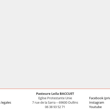
Pasteure Leila BACCUET
Eglise Protestante Unie
Facebook (pri
 legales
7 rue de la Sarra – 69600 Oullins
Instagram
06 38 93 52 71
Youtube