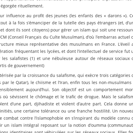
 égorgée rituellement.
ur influence au profit des jeunes (les enfants des « darons »). C
out à la fois s’émanciper de la tutelle des pays étrangers (et, d’u
 et dont ils sont citoyens) pour gérer un islam qui soit une ressour
CFCM (Conseil Français du Culte Musulman), d’où l’embarras actuel 
structure mieux représentative des musulmans en France. L’éveil 
ation fréquentant les lycées, et dont l’intellectuel de service fut 
r les salafistes (1) et une nébuleuse autour de réseaux sociaux 
partis de gouvernement)
érisée par la croissance du salafisme, qui exècre trois catégories 
par le Qatar), le chiisme et l’Iran, enfin tous les non-musulmans 
ostensiblement aujourd’hui. Son objectif est un comportement mor
 où sévissent le chômage et le trafic de drogue. Mais le salafis
lent d’une part, djihadiste et violent d’autre part. Cela donne u
nitiés, une certaine tolérance ou une franche hostilité. Un nouve
c le combat contre l’islamophobie en s’inspirant du modèle connu 
oir un islam intégral reposant sur la notion d’oumma (communaut
ions identitaires sont véhiculées sur les réseaux sociaux. Elles fo