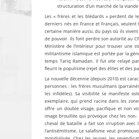
structuration d’un marché de la viande
Les « frères et les blédards » perdent de le
derniers nés en France et Français, veulent t
certaine manière aussi, du pays où ils vivent
de pouvoir. Ils font perdre son autorité au 
Ministère de l’Intérieur pour trouver une 
militantisme islamique est portée par la génér
temps Tariq Ramadan. Il fut vite relayé pa
fleurit le populisme (rejet des élites et des 
La nouvelle décennie (depuis 2010) est caract
personnes : les frères musulmans (parrainés 
les infidèles). Sa visibilité se manifeste 
exemplaire, qui prend racine dans les zones
offre un double visage, pacifique et non vio
image brouillée qui provoque chez les non- i
cheval de bataille a fait son irruption ave
l’antisémitisme. Le salafisme veut promouv
mondialisée. Chez les jeunes, les revendicat