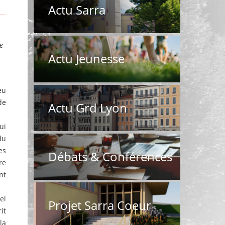
Actu Sarra
ne
Actu Jeunesse
eu
de
Actu Grd Lyon
ui
du
es
Débats & Conférences
re
nt
el
Projet Sarra Coeur
it
la