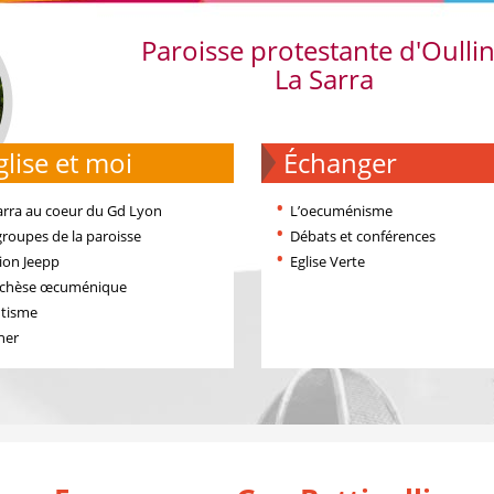
Paroisse protestante d'Oulli
La Sarra
'église et moi
échanger
arra au coeur du Gd Lyon
L’oecuménisme
groupes de la paroisse
Débats et conférences
ion Jeepp
Eglise Verte
échèse œcuménique
tisme
ner