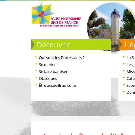
Découvrir
L
Qui sont les Protestants ?
La S
Se marier
Les 
Se faire baptiser
Miss
Obsèques
Cat
Être accueilli au culte
Scou
Don