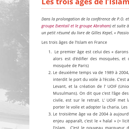
Les trois âges de l’Isla
Dans la prolongation de la conférence de P.O. 
groupe Eventail et le groupe Abraham
) et suite
un petit résumé du livre de Gilles Kepel, « Passi
Les trois âges de l’Islam en France
Le premier âge est celui des « darons 
alors est d’édifier des mosquées, et 
mosquée de Paris)
Le deuxième temps va de 1989 à 2004, a
interdit le port du voile à l’école. C’e
Levant, et la création de l’ UOIF (Un
Musulmans). On dit que c’est l’âge des 
civile, est sur le retrait. L’ UOIF m
porter le voile et adopter la charia. Le
Le troisième âge va de 2004 à aujourd’h
enjeu apparaît, c’est le « halal » (= l
l’islam. C’est le nouveau marqueur d