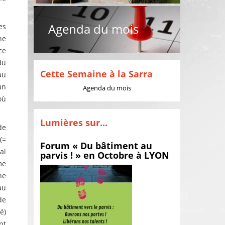
Agenda du mois
es
ne
ce
du
Cette Semaine à la Sarra
au
un
Agenda du mois
où
Lumières sur...
de
(=
Forum « Du bâtiment au
al
parvis ! » en Octobre à LYON
me
ne
au
de
é)
nt