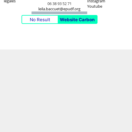
legales
Instagram
06 38 93 52 71
Youtube
leila.baccuet@epudf.org
No Result
Website Carbon