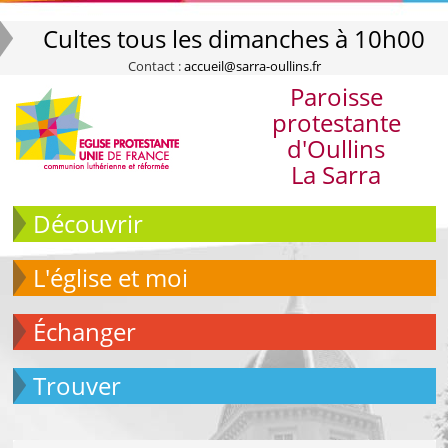
Cultes tous les dimanches à 10h00
Contact :
accueil@sarra-oullins.fr
Paroisse
protestante
d'Oullins
La Sarra
Découvrir
L'église et moi
échanger
Trouver