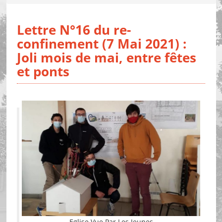
Lettre N°16 du re-
confinement (7 Mai 2021) :
Joli mois de mai, entre fêtes
et ponts
Eglise Vue Par Les Jeunes