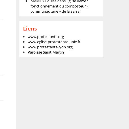
MAMDY Louise
dans
Eglise Verte :
fonctionnement du composteur «
communautaire » de la Sarra
Liens
www.protestants.org
www.eglise-protestante-unie.fr
www.protestants-lyon.org
Paroisse Saint Martin