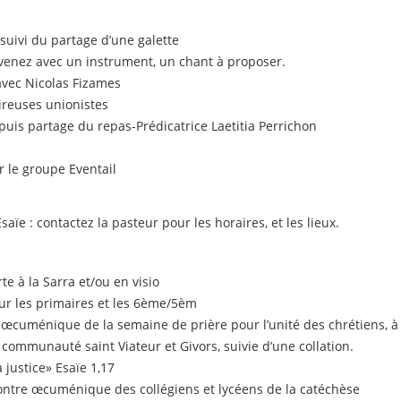
 suivi du partage d’une galette
 venez avec un instrument, un chant à proposer.
avec Nicolas Fizames
ireuses unionistes
puis partage du repas-Prédicatrice Laetitia Perrichon
r le groupe Eventail
ïe : contactez la pasteur pour les horaires, et les lieux.
te à la Sarra et/ou en visio
ur les primaires et les 6ème/5èm
 œcuménique de la semaine de prière pour l’unité des chrétiens, à
la communauté saint Viateur et Givors, suivie d’une collation.
 justice» Esaïe 1,17
ontre œcuménique des collégiens et lycéens de la catéchèse