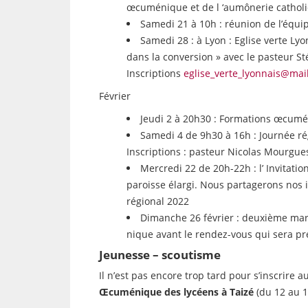
œcuménique et de l ‘aumônerie catholi
Samedi 21 à 10h : réunion de l’équi
Samedi 28 : à Lyon : Eglise verte Lyon
dans la conversion » avec le pasteur S
Inscriptions
eglise_verte_lyonnais@mai
Février
Jeudi 2 à 20h30 : Formations œcumén
Samedi 4 de 9h30 à 16h : Journée ré
Inscriptions : pasteur Nicolas Mourgue
Mercredi 22 de 20h-22h : l’ Invitatio
paroisse élargi. Nous partagerons nos i
régional 2022
Dimanche 26 février : deuxième mar
nique avant le rendez-vous qui sera pr
Jeunesse – scoutisme
Il n’est pas encore trop tard pour s’inscrire a
Œcuménique des lycéens à Taizé
(du 12 au 1