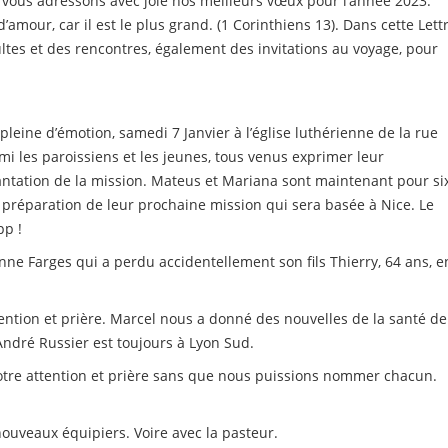
s vous adressons avec joie nos meilleurs vœux pour l’année 2023.
amour, car il est le plus grand. (1 Corinthiens 13). Dans cette Lett
ltes et des rencontres, également des invitations au voyage, pour
pleine d’émotion, samedi 7 Janvier à l’église luthérienne de la rue
i les paroissiens et les jeunes, tous venus exprimer leur
ntation de la mission. Mateus et Mariana sont maintenant pour si
préparation de leur prochaine mission qui sera basée à Nice. Le
pp !
 Farges qui a perdu accidentellement son fils Thierry, 64 ans, e
ention et prière. Marcel nous a donné des nouvelles de la santé de
 André Russier est toujours à Lyon Sud.
otre attention et prière sans que nous puissions nommer chacun.
nouveaux équipiers. Voire avec la pasteur.