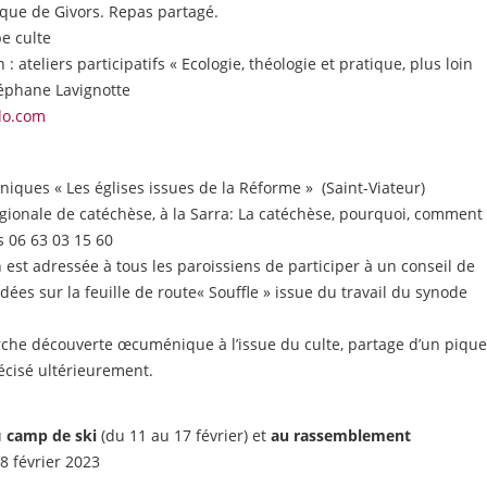
que de Givors. Repas partagé.
pe culte
 : ateliers participatifs « Ecologie, théologie et pratique, plus loin
téphane Lavignotte
lo.com
iques « Les églises issues de la Réforme » (Saint-Viateur)
gionale de catéchèse, à la Sarra: La catéchèse, pourquoi, comment 
s 06 63 03 15 60
n est adressée à tous les paroissiens de participer à un conseil de
dées sur la feuille de route« Souffle » issue du travail du synode
che découverte œcuménique à l’issue du culte, partage d’un pique
écisé ultérieurement.
u
camp de ski
(du 11 au 17 février) et
au rassemblement
8 février 2023