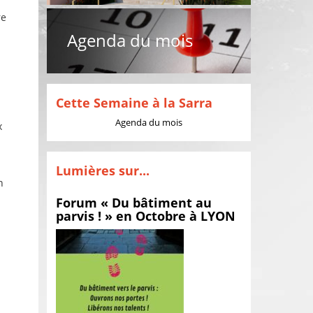
re
Agenda du mois
Cette Semaine à la Sarra
Agenda du mois
x
Lumières sur...
n
Forum « Du bâtiment au
parvis ! » en Octobre à LYON