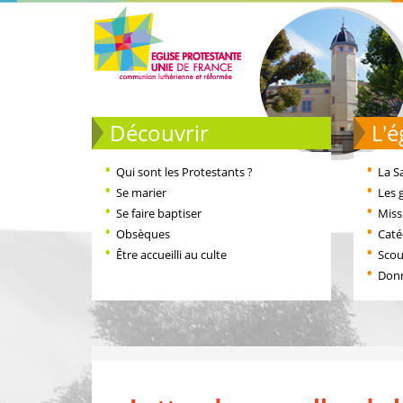
Découvrir
L
Qui sont les Protestants ?
La S
Se marier
Les 
Se faire baptiser
Miss
Obsèques
Cat
Être accueilli au culte
Scou
Don