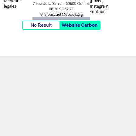
Mentions
(privée)
7 rue de la Sarra – 69600 Oullins
legales
Instagram
06 38 93 52 71
Youtube
leila.baccuet@epudf.org
No Result
Website Carbon