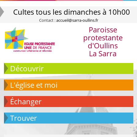
Cultes tous les dimanches à 10h00
Contact :
accueil@sarra-oullins.fr
Paroisse
protestante
d'Oullins
La Sarra
Découvrir
L'église et moi
échanger
Trouver