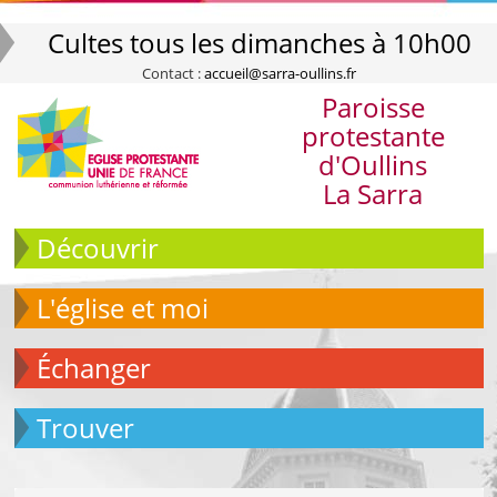
Cultes tous les dimanches à 10h00
Contact :
accueil@sarra-oullins.fr
Paroisse
protestante
d'Oullins
La Sarra
Découvrir
L'église et moi
échanger
Trouver