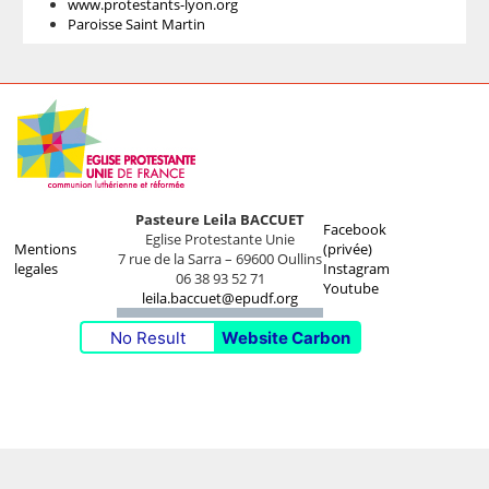
www.protestants-lyon.org
Paroisse Saint Martin
Pasteure Leila BACCUET
Facebook
Eglise Protestante Unie
Mentions
(privée)
7 rue de la Sarra – 69600 Oullins
legales
Instagram
06 38 93 52 71
Youtube
leila.baccuet@epudf.org
No Result
Website Carbon