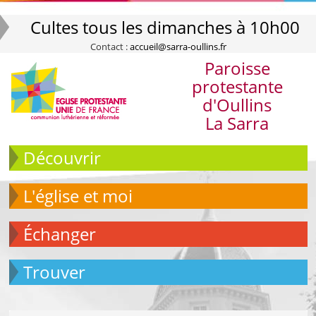
Cultes tous les dimanches à 10h00
Contact :
accueil@sarra-oullins.fr
Paroisse
protestante
d'Oullins
La Sarra
Découvrir
L'église et moi
échanger
Trouver