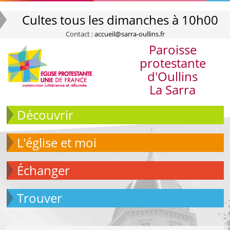
Cultes tous les dimanches à 10h00
Contact :
accueil@sarra-oullins.fr
Paroisse
protestante
d'Oullins
La Sarra
Découvrir
L'église et moi
échanger
Trouver