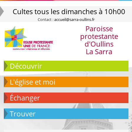
Cultes tous les dimanches à 10h00
Contact :
accueil@sarra-oullins.fr
Paroisse
protestante
d'Oullins
La Sarra
Découvrir
L'église et moi
échanger
Trouver