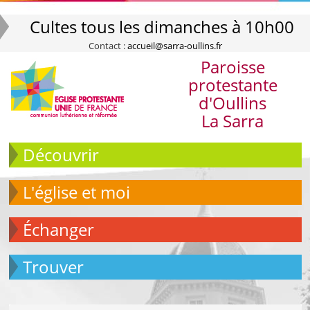
Cultes tous les dimanches à 10h00
Contact :
accueil@sarra-oullins.fr
Paroisse
protestante
d'Oullins
La Sarra
Découvrir
L'église et moi
échanger
Trouver