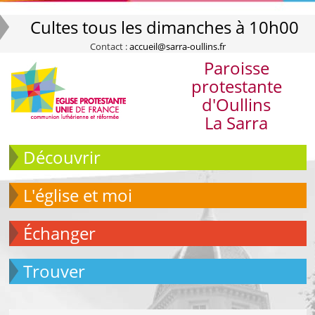
Cultes tous les dimanches à 10h00
Contact :
accueil@sarra-oullins.fr
Paroisse
protestante
d'Oullins
La Sarra
Découvrir
L'église et moi
échanger
Trouver