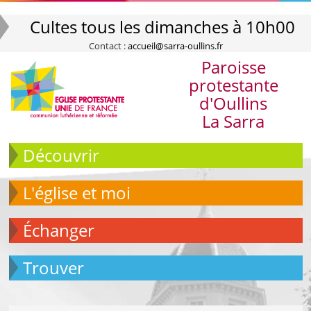
Cultes tous les dimanches à 10h00
Contact :
accueil@sarra-oullins.fr
Paroisse
protestante
d'Oullins
La Sarra
Découvrir
L'église et moi
échanger
Trouver