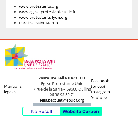
www.protestants.org
www.eglise-protestante-unie.fr
www.protestants-lyon.org
Paroisse Saint Martin
Pasteure Leila BACCUET
Facebook
Eglise Protestante Unie
Mentions
(privée)
7 rue de la Sarra – 69600 Oullins
legales
Instagram
06 38 93 52 71
Youtube
leila.baccuet@epudf.org
No Result
Website Carbon