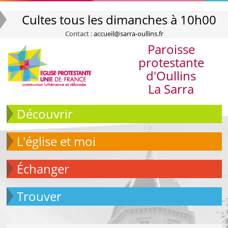
Cultes tous les dimanches à 10h00
Contact :
accueil@sarra-oullins.fr
Paroisse
protestante
d'Oullins
La Sarra
Découvrir
L'église et moi
échanger
Trouver