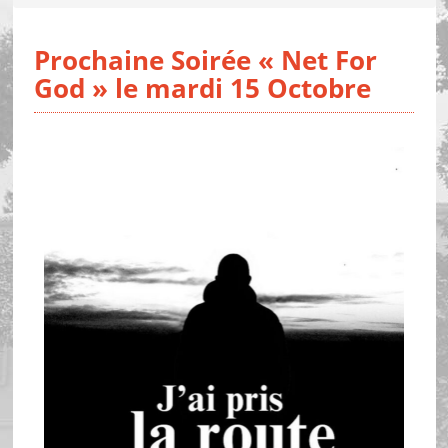
Prochaine Soirée « Net For
God » le mardi 15 Octobre