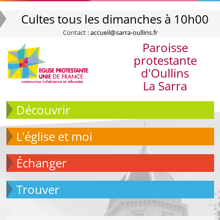
Cultes tous les dimanches à 10h00
Contact :
accueil@sarra-oullins.fr
Paroisse
protestante
d'Oullins
La Sarra
Découvrir
L'église et moi
échanger
Trouver