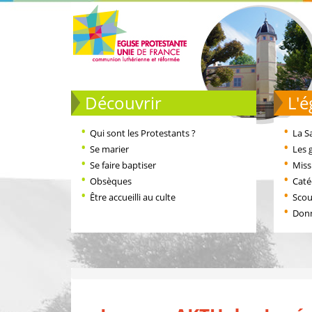
Découvrir
L
Qui sont les Protestants ?
La S
Se marier
Les 
Se faire baptiser
Miss
Obsèques
Cat
Être accueilli au culte
Scou
Don