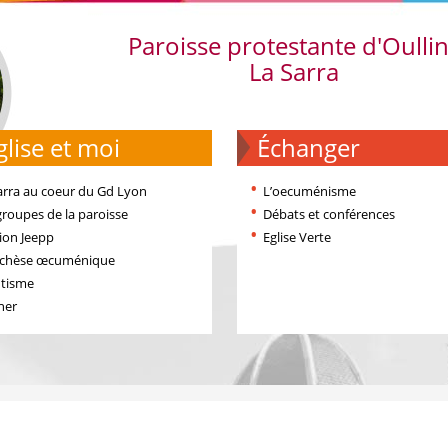
Paroisse protestante d'Oulli
La Sarra
'église et moi
échanger
arra au coeur du Gd Lyon
L’oecuménisme
groupes de la paroisse
Débats et conférences
ion Jeepp
Eglise Verte
échèse œcuménique
tisme
ner