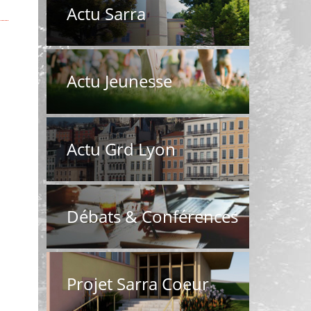
Actu Sarra
Actu Jeunesse
Actu Grd Lyon
Débats & Conférences
Projet Sarra Coeur