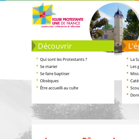
Découvrir
L
Qui sont les Protestants ?
La S
Se marier
Les 
Se faire baptiser
Miss
Obsèques
Cat
Être accueilli au culte
Scou
Don