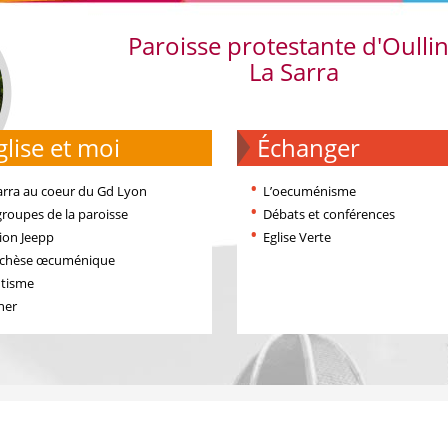
Paroisse protestante d'Oulli
La Sarra
'église et moi
échanger
arra au coeur du Gd Lyon
L’oecuménisme
groupes de la paroisse
Débats et conférences
ion Jeepp
Eglise Verte
échèse œcuménique
tisme
ner