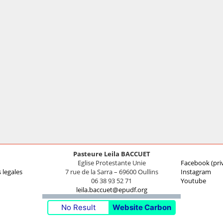
Pasteure Leila BACCUET
Eglise Protestante Unie
Facebook (pri
 legales
7 rue de la Sarra – 69600 Oullins
Instagram
06 38 93 52 71
Youtube
leila.baccuet@epudf.org
No Result
Website Carbon