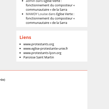
admin
dans
Eglise Verte :
fonctionnement du composteur «
communautaire » de la Sarra
MAMDY Louise
dans
Eglise Verte :
fonctionnement du composteur «
communautaire » de la Sarra
Liens
www.protestants.org
www.eglise-protestante-unie.fr
www.protestants-lyon.org
Paroisse Saint Martin
vée)