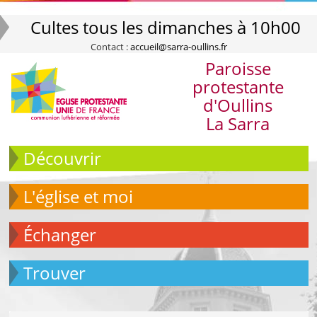
Cultes tous les dimanches à 10h00
Contact :
accueil@sarra-oullins.fr
Paroisse
protestante
d'Oullins
La Sarra
Découvrir
L'église et moi
échanger
Trouver