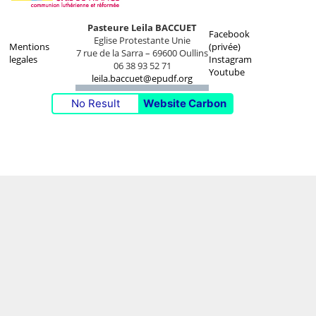
Pasteure Leila BACCUET
Facebook
Eglise Protestante Unie
Mentions
(privée)
7 rue de la Sarra – 69600 Oullins
legales
Instagram
06 38 93 52 71
Youtube
leila.baccuet@epudf.org
No Result
Website Carbon