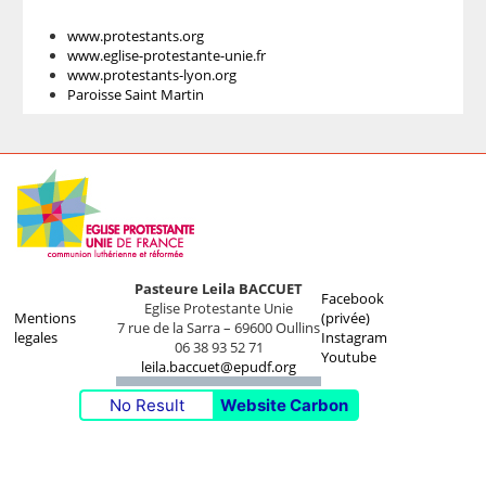
www.protestants.org
www.eglise-protestante-unie.fr
www.protestants-lyon.org
Paroisse Saint Martin
Pasteure Leila BACCUET
Facebook
Eglise Protestante Unie
Mentions
(privée)
7 rue de la Sarra – 69600 Oullins
legales
Instagram
06 38 93 52 71
Youtube
leila.baccuet@epudf.org
No Result
Website Carbon