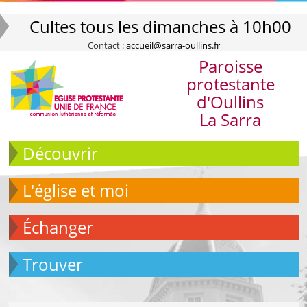
Cultes tous les dimanches à 10h00
Contact :
accueil@sarra-oullins.fr
Paroisse
protestante
d'Oullins
La Sarra
Découvrir
L'église et moi
échanger
Trouver